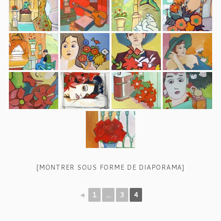
[MONTRER SOUS FORME DE DIAPORAMA]
◄
1
...
3
4