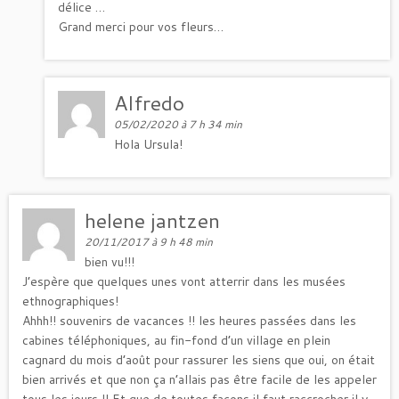
délice …
Grand merci pour vos fleurs…
Alfredo
05/02/2020 à 7 h 34 min
Hola Ursula!
helene jantzen
20/11/2017 à 9 h 48 min
bien vu!!!
J’espère que quelques unes vont atterrir dans les musées
ethnographiques!
Ahhh!! souvenirs de vacances !! les heures passées dans les
cabines téléphoniques, au fin-fond d’un village en plein
cagnard du mois d’août pour rassurer les siens que oui, on était
bien arrivés et que non ça n’allais pas être facile de les appeler
tous les jours !! Et que de toutes façons il faut raccrocher il y