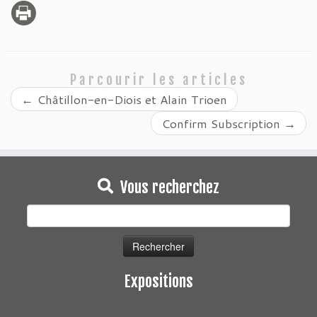
Parcourir les articles
←
Châtillon-en-Diois et Alain Trioen
Confirm Subscription
→
Vous recherchez
Rechercher :
Expositions