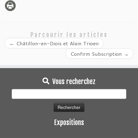
Parcourir les articles
←
Châtillon-en-Diois et Alain Trioen
Confirm Subscription
→
Vous recherchez
Rechercher :
Expositions