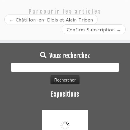
Parcourir les articles
←
Châtillon-en-Diois et Alain Trioen
Confirm Subscription
→
Vous recherchez
Rechercher :
Expositions