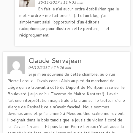
25/11/2017 à 11 h 33 min
En fait je n’ai aucun ordre établi (rien que le
mot « ordre » me fait peur !…). Tel un blog, j’ai
simplement saisi l’opportunité d’un éditorial
radiophonique pour illustrer cette peinture, … et
réciproquement.
Claude Servajean
04/12/2017 à 7 h 26 min
Si je m’en souviens de cette chambre, au 6 rue
Pierre Leroux…J’avais connu Alain au pied du marchand de
Liège qui se trouvait à côté du Dupont de Montparnasse sur le
Boulevard ( aujourd’hui Taverne de Maitre Kanters!) Il avait
fait une interprétation magistrale à la craie sur le trottoir d’une
Vierge de Raphaèl; cela m’avait fasciné! Nous sommes
devenus amis et je l’ai amené à Meudon. Une scène me revient:
il peignait dans le bois tandis que je jouais du violon à côté de
lui. J’avais 15 ans…. Et puis la rue Pierre Leroux c’était aussi la
cour où vivait Jean, un vieil anar qui avait été l’amant de la