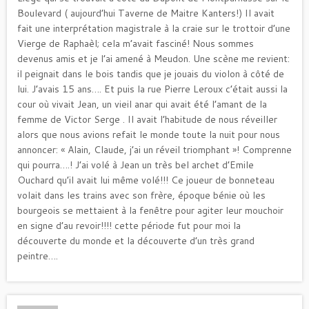
Boulevard ( aujourd’hui Taverne de Maitre Kanters!) Il avait
fait une interprétation magistrale à la craie sur le trottoir d’une
Vierge de Raphaèl; cela m’avait fasciné! Nous sommes
devenus amis et je l’ai amené à Meudon. Une scène me revient:
il peignait dans le bois tandis que je jouais du violon à côté de
lui. J’avais 15 ans…. Et puis la rue Pierre Leroux c’était aussi la
cour où vivait Jean, un vieil anar qui avait été l’amant de la
femme de Victor Serge . Il avait l’habitude de nous réveiller
alors que nous avions refait le monde toute la nuit pour nous
annoncer: « Alain, Claude, j’ai un réveil triomphant »! Comprenne
qui pourra….! J’ai volé à Jean un très bel archet d’Emile
Ouchard qu’il avait lui même volé!!! Ce joueur de bonneteau
volait dans les trains avec son frère, époque bénie où les
bourgeois se mettaient à la fenêtre pour agiter leur mouchoir
en signe d’au revoir!!!! cette période fut pour moi la
découverte du monde et la découverte d’un très grand
peintre….